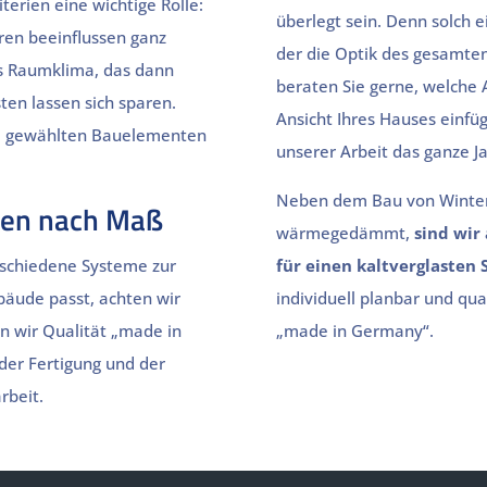
terien eine wichtige Rolle:
überlegt sein. Denn solch e
ren beeinflussen ganz
der die Optik des gesamte
s Raumklima, das dann
beraten Sie gerne, welche A
en lassen sich sparen.
Ansicht Ihres Hauses einfü
d gewählten Bauelementen
unserer Arbeit das ganze J
Neben dem Bau von Winterg
üren nach Maß
wärmegedämmt,
sind wir
rschiedene Systeme zur
für einen kaltverglaste
ebäude passt, achten wir
individuell planbar und qua
n wir Qualität „made in
„made in Germany“.
der Fertigung und der
rbeit.