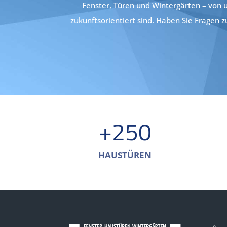
Fenster, Türen und Wintergärten – von u
zukunftsorientiert sind. Haben Sie Fragen
+250
HAUSTÜREN